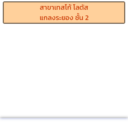
สาขาเทสโก้ โลตัส
แกลงระยอง ชั้น 2